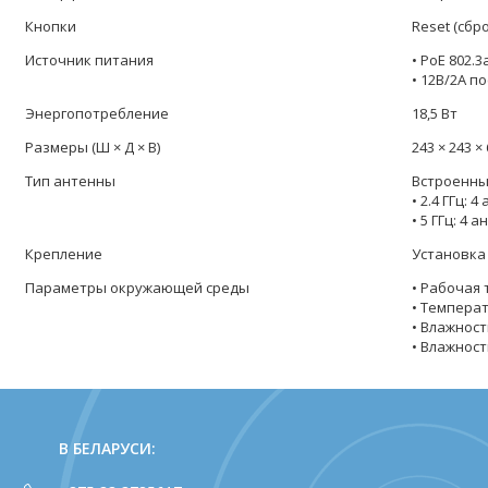
Кнопки
Reset (сбр
Источник питания
• PoE 802.3
• 12В/2A п
Энергопотребление
18,5 Вт
Размеры (Ш × Д × В)
243 × 243 ×
Тип антенны
Встроенны
• 2.4 ГГц: 
• 5 ГГц: 4 
Крепление
Установка
Параметры окружающей среды
• Рабочая 
• Температ
• Влажност
• Влажност
В БЕЛАРУСИ: