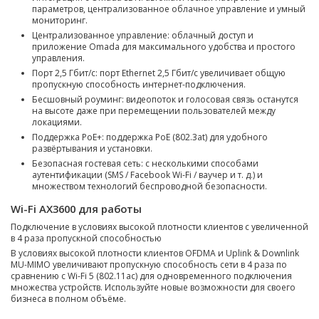
параметров, централизованное облачное управление и умный
мониторинг.
Централизованное управление: облачный доступ и
приложение Omada для максимального удобства и простого
управления.
Порт 2,5 Гбит/с: порт Ethernet 2,5 Гбит/с увеличивает общую
пропускную способность интернет-подключения.
Бесшовный роуминг: видеопоток и голосовая связь останутся
на высоте даже при перемещении пользователей между
локациями.
Поддержка PoE+: поддержка PoE (802.3at) для удобного
развёртывания и установки.
Безопасная гостевая сеть: с несколькими способами
аутентификации (SMS / Facebook Wi-Fi / ваучер и т. д.) и
множеством технологий беспроводной безопасности.
Wi-Fi AX3600 для работы
Подключение в условиях высокой плотности клиентов с увеличенной
в 4 раза пропускной способностью
В условиях высокой плотности клиентов OFDMA и Uplink & Downlink
MU-MIMO увеличивают пропускную способность сети в 4 раза по
сравнению с Wi-Fi 5 (802.11ac) для одновременного подключения
множества устройств. Используйте новые возможности для своего
бизнеса в полном объёме.