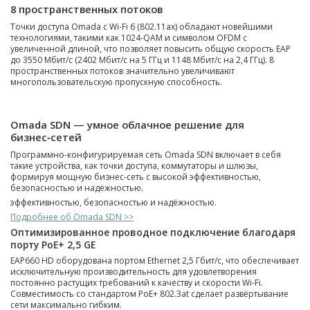
8 пространственных потоков
Точки доступа Omada с Wi-Fi 6 (802.11ax) обладают новейшими
технологиями, такими как 1024‑QAM и символом OFDM с
увеличенной длиной, что позволяет повысить общую скорость EAP
до 3550 Мбит/с (2402 Мбит/с на 5 ГГц и 1148 Мбит/с на 2,4 ГГц). 8
пространственных потоков значительно увеличивают
многопользовательскую пропускную способность.
Omada SDN — умное облачное решение для
бизнес‑сетей
Программно-конфигурируемая сеть Omada SDN включает в себя
такие устройства, как точки доступа, коммутаторы и шлюзы,
формируя мощную бизнес‑сеть с высокой эффективностью,
безопасностью и надёжностью.
эффективностью, безопасностью и надёжностью.
Подробнее об Omada SDN >>
Оптимизированное проводное подключение благодаря
порту PoE+ 2,5 GE
EAP660 HD оборудована портом Ethernet 2,5 Гбит/с, что обеспечивает
исключительную производительность для удовлетворения
постоянно растущих требований к качеству и скорости Wi-Fi.
Совместимость со стандартом PoE+ 802.3at сделает развёртывание
сети максимально гибким.