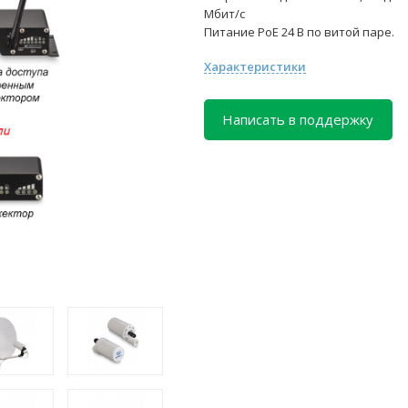
Мбит/с
Питание PoE 24 В по витой паре.
Характеристики
Написать в поддержку