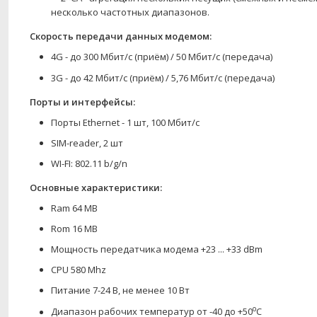
несколько частотных диапазонов.
Скорость передачи данных модемом:
4G - до 300 Мбит/с (приём) / 50 Мбит/с (передача)
3G - до 42 Мбит/с (приём) / 5,76 Мбит/с (передача)
Порты и интерфейсы:
Порты Ethernet - 1 шт, 100 Мбит/с
SIM-reader, 2 шт
WI-FI: 802.11 b/g/n
Основные характеристики:
Ram 64 MB
Rom 16
MB
Мощность передатчика модема +23 ... +33 dBm
CPU 580 Mhz
Питание 7-24 В, не менее 10 Вт
о
Диапазон рабочих температур от -40 до +50
С