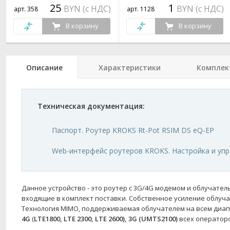
25
1
BYN (с НДС)
BYN (с НДС)
арт. 358
арт. 1128
В корзину
В корзину
Описание
Характеристики
Комплек
Техническая документация:
Паспорт. Роутер KROKS Rt-Pot RSIM DS eQ-EP
Web-интерфейс роутеров KROKS. Настройка и уп
Данное устройство - это роутер с 3G/4G модемом и облучател
входящие в комплект поставки. Собственное усиление облучат
Технология MIMO, поддерживаемая облучателем на всем диап
4G
(
LTE1800, LTE 2300, LTE 2600), 3G (UMTS2100)
всех операторо