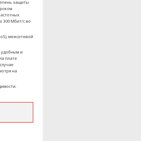
тепень защиты
ироком
частотных
 300 Мбит/с во
oS), межсетевой
е удобным и
На плате
 случае
мотря на
димости.