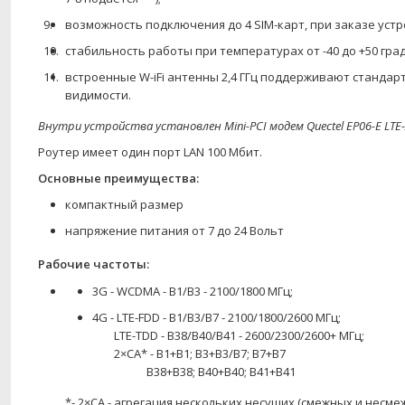
возможность подключения до 4 SIM-карт, при заказе устр
стабильность работы при температурах от -40 до +50 град
встроенные W-iFi антенны 2,4 ГГц поддерживают станда
видимости.
Внутри устройства установлен Mini-PCI модем Quectel EP06-E LTE-A
Роутер имеет один порт LAN 100 Мбит.
Основные преимущества:
компактный размер
напряжение питания от 7 до 24 Вольт
Рабочие частоты:
3G - WCDMA - B1/B3 - 2100/1800 МГц;
4G - LTE-FDD - B1/B3/B7 - 2100/1800/2600 МГц;
LTE-TDD - B38/B40/B41 - 2600/2300/2600+ МГц;
2×СА* - В1+В1; В3+В3/В7; В7+В7
В38+В38; В40+В40; В41+В41
*- 2×СА - агрегация нескольких несущих (смежных и несм