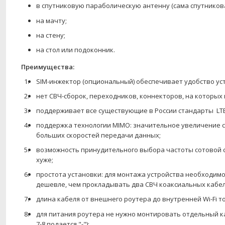
в спутниковую параболическую антенну (сама спутникова
на мачту;
на стену;
на стол или подоконник.
Преимущества:
SIM-инжектор (опциональный) обеспечивает удобство ус
нет СВЧ-сборок, переходников, коннекторов, на которых 
поддерживает все существующие в России стандарты LTE1
поддержка технологии MIMO: значительное увеличение с
больших скоростей передачи данных;
возможность принудительного выбора частоты сотовой свя
хуже;
простота установки: для монтажа устройства необходимо
дешевле, чем прокладывать два СВЧ коаксиальных кабел
длина кабеля от внешнего роутера до внутренней Wi-Fi т
для питания роутера не нужно монтировать отдельный ка
7-8 подается "-")
;