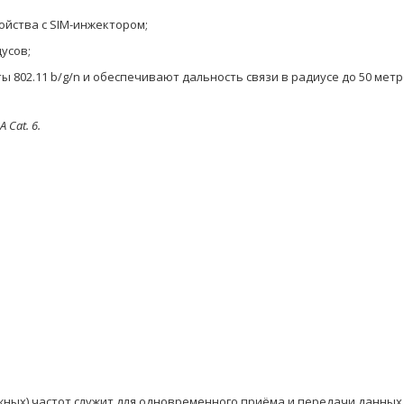
ойства с SIM-инжектором;
усов;
рты
802.11 b/g/n и обеспечивают дальность связи в радиусе до 50 мет
 Cat. 6.
ежных) частот служит для одновременного приёма и передачи данных