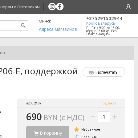
нерам и Оптовикам
+375291502944
Минск
Крокс Беларусь
Пн-Пт: с 9:00 до 18:00,
Aдреса магазинов
обед: с 13:00 до 13:30
Сб-Вс: выходной
ров
EP06-E, поддержкой
Распечатать
арт. 2107
под заказ
а
690
BYN (с НДС)
)
В корзину
2