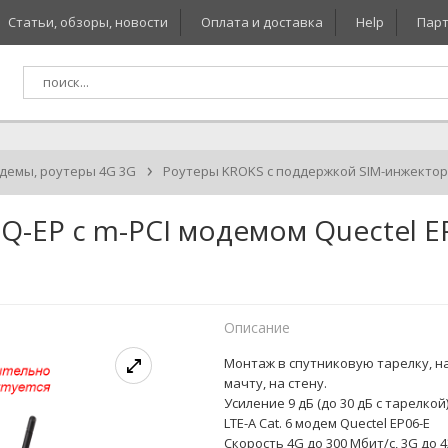
Статьи, обзоры, новости
Оплата и доставка
Help
Парт
›
демы, роутеры 4G 3G
Роутеры KROKS с поддержкой SIM-инжекто
 eQ-EP с m-PCI модемом Quectel 
Описание
Монтаж в спутниковую тарелку, н
мачту, на стену.
Усиление 9 дБ (до 30 дБ с тарелкой
LTE-A Cat. 6 модем Quectel EP06-E
Скорость 4G до 300 Мбит/с, 3G до 4