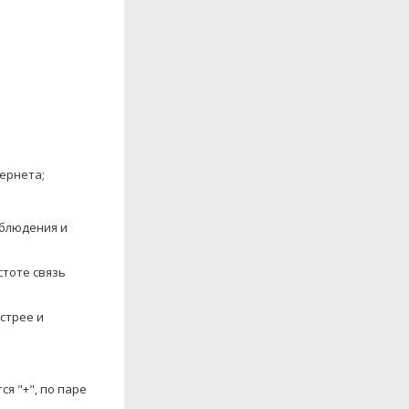
тернета;
аблюдения и
стоте связь
стрее и
ся "+", по паре