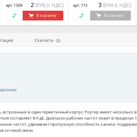
2
3
BYN (с НДС)
BYN (с НДС)
арт. 1309
арт. 773
В корзину
В корзину
тация
Скачать
(2)
равление
ь, встроенные в один герметичный корпус. Роутер имеет несколько 
еля составляет 8-9 дБ. Диапазон рабочих частот лежит в пределах 1
азоне частот, удваивает пропускную способность канала.
поддержи
в сотовой связи.