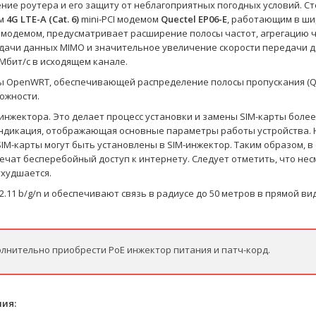
ие роутера и его защиту от неблагоприятных погодных условий. С
м
4G LTE-A (Cat. 6)
mini-PCI модемом
Quectel EP06-E
, работающим в ш
 модемом, предусматривает расширение полосы частот, агрегацию 
ачи данных MIMO и значительное увеличение скорости передачи до
 Мбит/с в исходящем канале.
ы OpenWRT, обеспечивающей распределение полосы пропускания (Q
ожности.
-инжектора. Это делает процесс установки и замены SIM-карты боле
индикация, отображающая основные параметры работы устройства. 
SIM-карты могут быть установлены в SIM-инжектор. Таким образом, в
ечат бесперебойный доступ к интернету. Следует отметить, что нес
ухудшается.
2.11 b/g/n и обеспечивают связь в радиусе до 50 метров в прямой ви
нительно приобрести PoE инжектор питания и патч-корд.
ния: