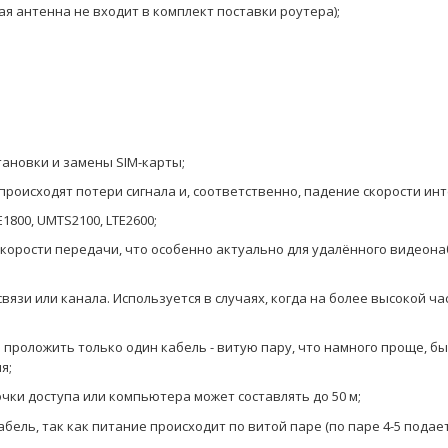
я антенна не входит в комплект поставки роутера);
тановки и замены SIM-карты;
происходят потери сигнала и, соответственно, падение скорости ин
800, UMTS2100, LTE2600;
корости передачи, что особенно актуально для удалённого видеон
зи или канала. Используется в случаях, когда на более высокой ча
 проложить только один кабель - витую пару, что намного проще, бы
я;
очки доступа или компьютера может составлять до 50 м;
бель, так как питание происходит по витой паре
(по паре 4-5 подает