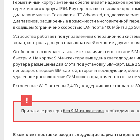
Герметичный корпус антенны обеспечивает надежное креплен
герметичного корпуса IP64. Роутер оснащен высокоскоростны
диапазоне частот.
Технология LTE-Advanced, поддерживаемая
диапазонов, расширенные возможности многоантенной перед
входящем (ограничено скоростью LAN порта 100 Мбит) и до 50
Устройство работает под управлением операционной систем
экран, контроль доступа пользователей и многие другие возм
Особенностью комплекта является наличие в его составе SIM
быстрым. На корпус SIM-инжектора выведена светодиодная 
роутера размещены два слота под установку SIM-карт. Еще 2 
неполадок с первой SIM-картой, вторая и последующие, обесп
удаленное расположение СИМ-инжектора, качество связи не 
Встроенные Wi-Fi антенны 2,4 ГГц поддерживают стандарты
80
При заказе роутера
без SIM-инжектора
необходимо допол
В комплект поставки входят следующие варианты крепле