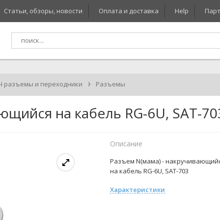
Статьи, обзоры, новости
Оплата и доставка
Help
Парт
›
Ч разъемы и переходники
Разъемы
ающийся на кабель RG-6U, SAT-70
Описание
Разъем N(мама) - накручивающий
на кабель RG-6U, SAT-703
Характеристики