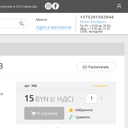
нерам и Оптовикам
+375291502944
Минск
Крокс Беларусь
Пн-Пт: с 9:00 до 18:00,
Aдреса магазинов
обед: с 13:00 до 13:30
Сб-Вс: выходной
3
Распечатать
арт. 968
под заказ
ся
15
BYN (с НДС)
В корзину