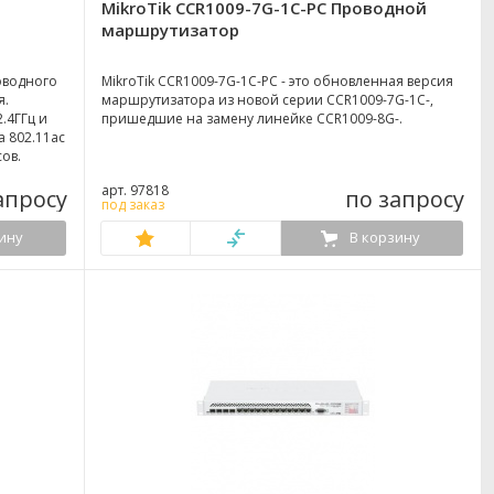
MikroTik CCR1009-7G-1C-PC Проводной
маршрутизатор
оводного
MikroTik CCR1009-7G-1C-PC - это обновленная версия
я.
маршрутизатора из новой серии CCR1009-7G-1C-,
.4ГГц и
пришедшие на замену линейке CCR1009-8G-.
а 802.11ac
сов.
арт. 97818
апросу
по запросу
под заказ
ину
В корзину