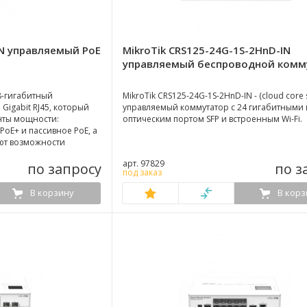
IN управляемый PoE
MikroTik CRS125-24G-1S-2HnD-IN
управляемый беспроводной комм
 8-гигабитный
MikroTik CRS125-24G-1S-2HnD-IN - (cloud core 
Gigabit RJ45, который
управляемый коммутатор с 24 гигабитными 
нты мощности:
оптическим портом SFP и встроенным Wi-Fi.
PoE+ и пассивное PoE, а
ают возможности
локна для
арт. 97829
т/с.
по запросу
по з
под заказ
В корзину
В корз