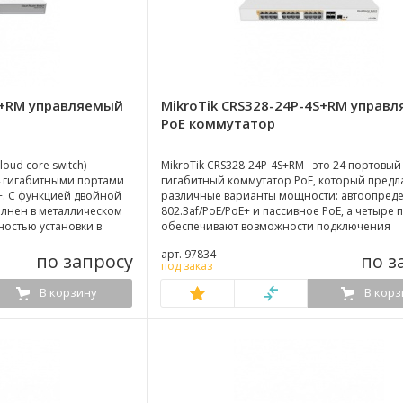
S+RM управляемый
MikroTik CRS328-24P-4S+RM управ
PoE коммутатор
loud core switch)
MikroTik CRS328-24P-4S+RM - это 24 портовый
4 гигабитными портами
гигабитный коммутатор PoE, который предл
+. С функцией двойной
различные варианты мощности: автоопред
олнен в металлическом
802.3af/PoE/PoE+ и пассивное PoE, а четыре 
ностью установки в
обеспечивают возможности подключения
у.
оптического волокна для магистральных ли
арт. 97834
по запросу
Гбит/с.
по з
под заказ
В корзину
В корз