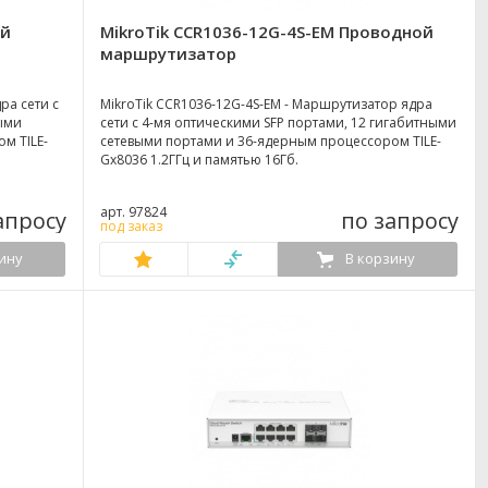
ой
MikroTik CCR1036-12G-4S-EM Проводной
маршрутизатор
ра сети с
MikroTik CCR1036-12G-4S-EM - Маршрутизатор ядра
ными
сети с 4-мя оптическими SFP портами, 12 гигабитными
м TILE-
сетевыми портами и 36-ядерным процессором TILE-
Gx8036 1.2ГГц и памятью 16Гб.
арт. 97824
апросу
по запросу
под заказ
ину
В корзину