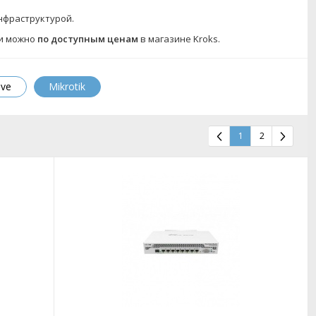
нфраструктурой.
ии можно
по доступным ценам
в магазине Kroks.
ive
Mikrotik
1
2