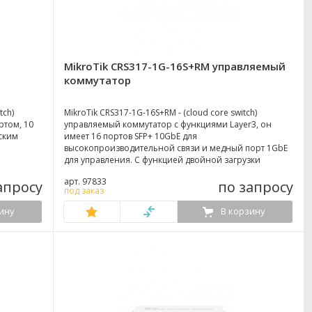
MikroTik CRS317-1G-16S+RM управляемый
коммутатор
tch)
MikroTik CRS317-1G-16S+RM - (cloud core switch)
ртом, 10
управляемый коммутатор с функциями Layer3, он
еским
имеет 16 портов SFP+ 10GbE для
высокопроизводительной связи и медный порт 1GbE
для управления. С функцией двойной загрузки
SwOS/RouterOS. Выполнен в металлическом корпусе
арт. 97833
апросу
высотой 1U с возможностью установки в
по запросу
под заказ
телекоммуникационную стойку.
ину
В корзину