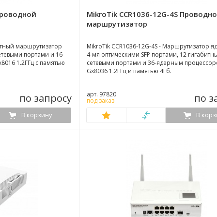
Проводной
MikroTik CCR1036-12G-4S Проводн
маршрутизатор
жетный маршрутизатор
MikroTik CCR1036-12G-4S - Маршрутизатор яд
етевыми портами и 16-
4-мя оптическими SFP портами, 12 гигабит
8016 1.2ГГц с памятью
сетевыми портами и 36-ядерным процессоро
Gx8036 1.2ГГц и памятью 4Гб.
арт. 97820
по запросу
по з
под заказ
В корзину
В корз