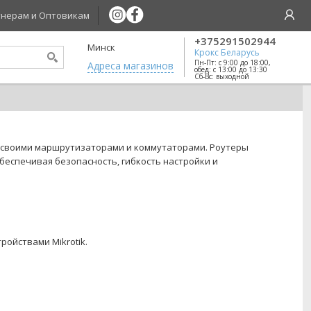
нерам и Оптовикам
+375291502944
Минск
Крокс Беларусь
Пн-Пт: с 9:00 до 18:00,
Aдреса магазинов
обед: с 13:00 до 13:30
Сб-Вс: выходной
й своими маршрутизаторами и коммутаторами.
Роутеры
еспечивая безопасность, гибкость настройки и
ройствами Mikrotik.