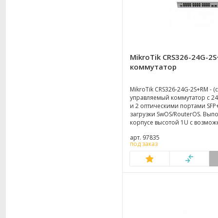
MikroTik CRS326-24G-2
коммутатор
MikroTik CRS326-24G-2S+RM - (c
управляемый коммутатор с 2
и 2 оптическими портами SFP
загрузки SwOS/RouterOS. Вып
корпусе высотой 1U с возмож
телекоммуникационную стойк
арт. 97835
под заказ