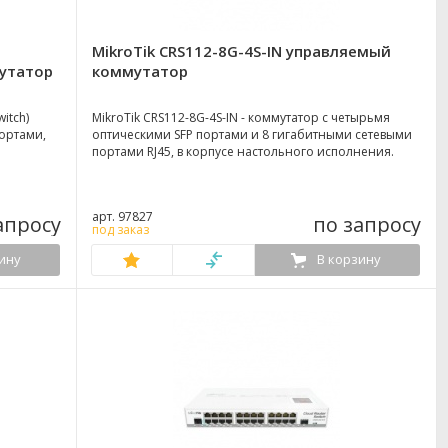
MikroTik CRS112-8G-4S-IN управляемый
утатор
коммутатор
witch)
MikroTik CRS112-8G-4S-IN - коммутатор с четырьмя
ортами,
оптическими SFP портами и 8 гигабитными сетевыми
портами RJ45, в корпусе настольного исполнения.
арт. 97827
апросу
по запросу
под заказ
ину
В корзину