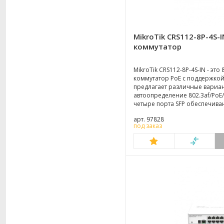
MikroTik CRS112-8P-4S-
коммутатор
MikroTik CRS112-8P-4S-IN - это
коммутатор PoE с поддержкой 
предлагает различные вариа
автоопределение 802.3af/PoE/
четыре порта SFP обеспечив
подключения оптического во
арт. 97828
магистральных линий до 1 Гби
под заказ