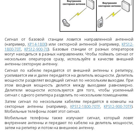
Сигнал от базовой станции ловится направленной антенной
(например,
KP
14-1800
) или секторной антенной (например,
KPS
12-
1800-70
T
,
KPS
12-900-70
). Базовые станции от разных операторов
могут находиться в разных направлениях. Чтобы поймать сигнал от
нескольких операторов сразу, используйте в качестве внешней
антенны секторную антенну.
Сигнал по кабелю передаётся от внешней антенны к репитеру,
усиливается им и далее передаётся на делитель мощности. Делитель
мощности разделяет входящий сигнал по нескольким выходам. При
этом входная мощность делится между выходами равномерно.
Делители мощности используются для того, чтобы усиленный
сигнал с одного репитера разделить по нескольким помещениям.
Затем сигнал по нескольким кабелям передаётся в комнаты на
секторные антенны (например,
KPS
12-1800-70
TF
,
KPS
12-900-70
TF
).
Мобильные телефоны ловят этот сигнал.
Мобильные телефоны также излучают сигнал, который ловят
внутренние антенны и передают по кабелю на делитель мощности,
затем на репитер и потом на внешнюю антенну.