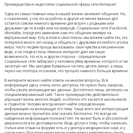
Преимущества и недостатки социальной сферы сети Интернет
Одну из самых главных ниш в нашей жизни занимает общение. Но,
к сожалению, у нас из-за работы и других не менее важных дел
остается совсем немного времени для встреч с родными или
друзьями где-то в кафе или на природе. Социальные сети (
Facebook
,
Vkontakte
,
Instagram
) заменили нам это общение вживую на
виртуальный мир. Есть в этом и свои плюсы: мы можем найти тех, кто
потерялся много лет назад, и общаться с друзьями из любого уголка
мира. Часто людям проще высказывать свои чувства в письменном
виде, а не глядя в глаза. Именно интернет дает им такую
возможность. Но есть и другая сторона – отрицательная.
Социальные сети забирают у человека уйму времени, которого и так
зачастую нет. Мы заходим буквально на пять-десять минут, а лишь
через час-полтора осознаем, что прошло намного больше времени.
В интернете можно найти ответы на многие вопросы. Вся
информация здесь очень легко доступна. Не нужно быть хакером,
чтобы узнать волнующие вас данные. Достаточно лишь заглянуть на
специализированный сайт. Такое преимущество действительно
упрощает жизнь многих людей, особенно это касается школьников
и студентов. Человек всегда может найти определенную
информацию на волнующую его тему. Чаще всего все интересующие
данные можно прочитать или скачать бесплатно. Но всегда ли
найденная информация полезна? Нет. Не может быть и абсолютной
уверенности в ее достоверности. Ведь доступ к тому, чтобы написать
статью или отзыв на форуме есть и у доктора медицинских наук, и у
школьника. При этом через экран компьютера невозможно узнать,