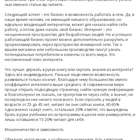
чью именно статью вы читаете.
Следующий аспект – это бизнес и возможность работать в сети. Да, в
наше время человек, не имеющий никакого образования, но
идеально владеющий интернетом, может для начала найти себе
работу, а потом даже начать свой бизнес. Интернет – это
неоцененное пространство для безработных людей. Но и успешно
работающий бизнес-проект можно дополнительно раскрутить и
прорекламировать через пространство всемирной сети. Так о
вашем магазине или небольшом производстве смогут узнать
потенциальные потребители и клиенты со всего мира. Это
несомненный плюс интернета.
Что лучше: держать в руках книгу или черпать знания из интернета?
Здесь все индивидуально. Раньше люди имели возможность
развиваться только из книг, благодаря чему большинство имело
коэффициент интеллекта выше среднего. В современном мире
проще открыть подходящую страничку, найти нужную информацию
и благополучно ее скачать, не пропустив ее через себя, а значит, не
почерпнув из нее ничего полезного. Если спросить у людей в
возрасте от 25 до 45 лет, читают ли они сейчас книги, 60-65%
однозначно скажут «нет», остальные 20% ответят, что вынуждены
брать в руки учебники из-за программы в школе или университете, и
лишь оставшиеся 15-20% читают для себя.
Мошенничество и зависимость
Обмануть могут везде, а особенно в интернете. Есть категория