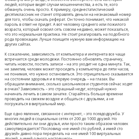
людей, которые видят случаи мошенничества, а есть те, кого
обмануть очень просто. К примеру, среднестатистический
десятиклассник не станет отправлять деньги на незнакомый номер
для того, чтобы скачать реферат. Он точно понимает, что никакой
пароль в ответ не придет. А вот человеку среднего или пожилого
возраста, который освоил сеть совсем недавно, может показаться,
что это нормальная практика. Не стоит реагировать на подобного
рода провокации. Лучше поищите нужную вам информацию на
других сайтах.
К сожалению, зависимость от компьютера и интернета все чаще
встречается среди молодежи. Постоянно обновлять страничку,
читать новости, постить записи – на это уходит не одна минута. Так,
не заметив, человек может просидеть у компьютера до пяти часов,
не понимая, что нужно остановиться. Это отрицательно сказывается
на состоянии здоровья и в первую очередь – на глазах. Вы
обращали внимание, сколько школьников и студентов сейчас ходят
в очках? Зависимость – это страшный недуг, который нужно
начинать лечить в самом зачатке. Старайтесь больше времени
проводить на свежем воздухе и общаться с друзьями, а не
погружаться в виртуальный мир.
Еще одно явление, связанное с интернет, – это псевдодружба. У
многих людей в социальных сетях от 200 до 1000 друзей. Но
действительно ли они друзья, или просто таким образом человек
самоутверждается? Пословицу «не имей сто рублей, а имей сто
друзей» давно пора переделать на «не имей 100 виртуальных
друзей, а имей одного настоящего».