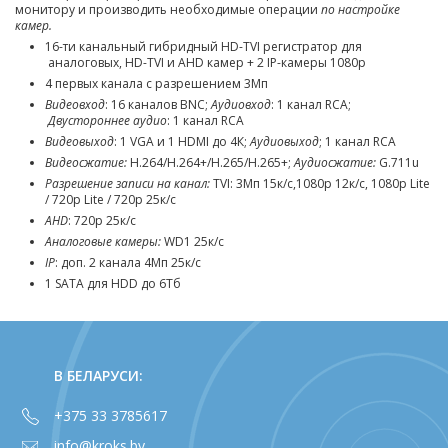
монитору и производить необходимые операции
по настройке
камер.
16-ти канальный гибридный HD-TVI регистратор для
аналоговых, HD-TVI и AHD камер + 2 IP-камеры 1080p
4 первых канала с разрешением 3Мп
Видеовход
: 16 каналов BNC;
Аудиовход
: 1 канал RCA;
Двустороннее аудио
: 1 канал RCA
Видеовыход
: 1 VGA и 1 HDMI до 4К;
Аудиовыход
; 1 канал RCA
Видеосжатие:
H.264/H.264+/H.265/H.265+;
Аудиосжатие:
G.711u
Разрешение записи на канал:
TVI: 3Мп 15к/с,1080p 12к/с, 1080p Lite
/ 720p Lite / 720p 25к/с
AHD
: 720p 25к/с
Аналоговые камеры:
WD1 25к/с
IP
: доп. 2 канала 4Мп 25к/с
1 SATA для HDD до 6Тб
В БЕЛАРУСИ:
+375 33 3785617
info@kroks.by