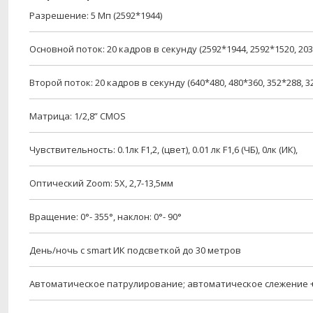
Разрешение: 5 Мп (2592*1944)
Основной поток: 20 кадров в секунду (2592*1944, 2592*1520, 2034
Второй поток: 20 кадров в секунду (640*480, 480*360, 352*288, 3
Матрица: 1/2,8” CMOS
Чувствительность: 0.1лк F1,2, (цвет), 0.01 лк F1,6 (ЧБ), 0лк (ИК),
Оптический Zoom: 5X, 2,7-13,5мм
Вращение: 0°- 355°, наклон: 0°- 90°
День/ночь с
smart
ИК подсветкой до 30 метров
Автоматическое патрулирование; автоматическое слежение 