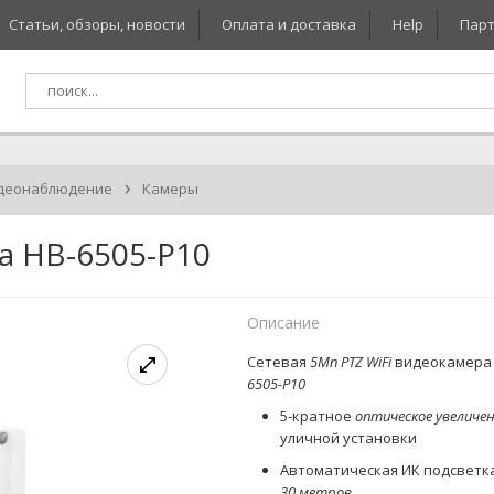
Статьи, обзоры, новости
Оплата и доставка
Help
Парт
›
деонаблюдение
Камеры
а HB-6505-P10
Описание
C
етевая
5Мп
PTZ
WiFi
видеокамер
6505-P10
5-кратное
оптическое увеличе
уличной установки
Автоматическая ИК подсветк
30 метров