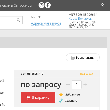
нерам и Оптовикам
+375291502944
Минск
Крокс Беларусь
Пн-Пт: с 9:00 до 18:00,
Aдреса магазинов
обед: с 13:00 до 13:30
Сб-Вс: выходной
Распечатать
арт. HB-6505-P10
под заказ
а
HB-
по запросу
ние
В корзину
а
до