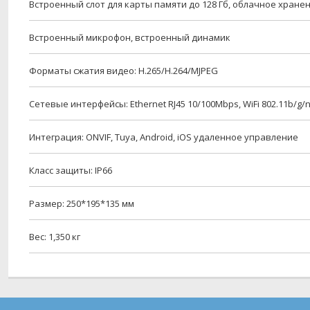
Встроенный слот для карты памяти до 128 Гб, облачное хране
Встроенный микрофон, встроенный динамик
Форматы сжатия видео: H.265/H.264/MJPEG
Сетевые интерфейсы:
Ethernet
RJ45 10/100Mbps,
WiFi
802.11b/g/
Интеграция:
ONVIF,
Tuya,
Android,
iOS
удаленное управление
Класс защиты: IP66
Размер: 250*195*135 мм
Вес: 1,350 кг