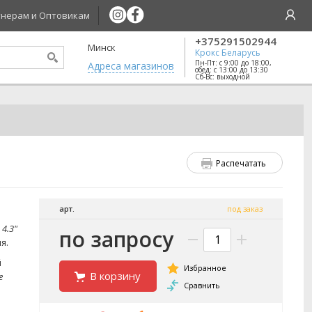
нерам и Оптовикам
+375291502944
Минск
Крокс Беларусь
Пн-Пт: с 9:00 до 18:00,
Aдреса магазинов
обед: с 13:00 до 13:30
Сб-Вс: выходной
Распечатать
арт.
под заказ
а
4.3"
по запросу
я.
й
В корзину
e