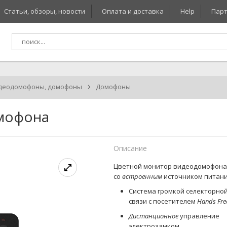
Статьи, обзоры, новости
Оплата и доставка
Help
Парт
›
деодомофоны, домофоны
Домофоны
мофона
Описание
Цветной монитор видеодомофон
со
встроенным
источником питани
Система громкой селекторно
связи с посетителем
Hands Fre
Дистанционное
управление
электрозамком