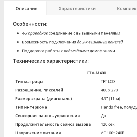
Описание
Характеристики
Комплек
Особенности:
4-х проводное
соединение с вызывными панелями
Возможность подключения
до 2-х вызывных панелей
Поддержка работы с
подъездными
домофонами
Технические характеристики:
CTV-M400
Тип матрицы
TFT LCD
Разрешение, пикселей
480 х 270
Размер экрана (диагональ)
4.3" (11см)
Тип интеркома
Hands free, полуд
Сенсорная панель управления
Да
Продолжительность сеанса вызова
120 сек.
Напряжение питания
AC 100~240В