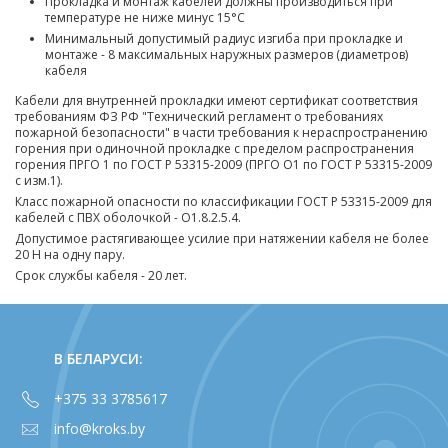
Прокладка и монтаж кабелей должны производиться при
температуре не ниже минус 15
°
С
Минимальный допустимый радиус изгиба при прокладке и
монтаже - 8 максимальных наружных размеров (диаметров)
кабеля
Кабели для внутренней прокладки имеют сертификат соответствия
требованиям ФЗ РФ "Технический регламент о требованиях
пожарной безопасности" в части требования к нераспространению
горения при одиночной прокладке с пределом распространения
горения ПРГО 1 по ГОСТ Р 53315-2009 (ПРГО О1 по ГОСТ Р 53315-2009
с изм.1).
Класс пожарной опасности по классификации ГОСТ Р 53315-2009 для
кабелей с ПВХ оболочкой - О1.8.2.5.4.
Допустимое растягивающее усилие при натяжении кабеля не более
20 Н на одну пару.
Срок службы кабеля - 20 лет.
В БЕЛАРУСИ:
+375 33 3785617
info@kroks.by