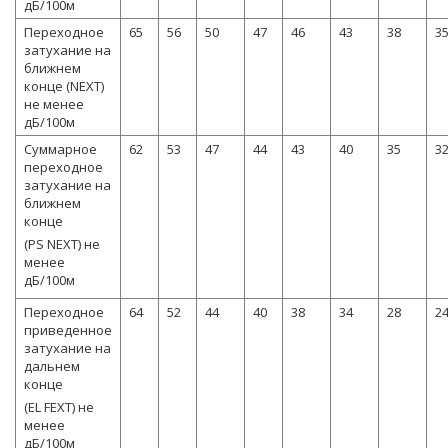
дБ/100м
Переходное
65
56
50
47
46
43
38
3
затухание на
ближнем
конце (NEXT)
не менее
дБ/100м
Суммарное
62
53
47
44
43
40
35
3
переходное
затухание на
ближнем
конце
(PS NEXT) не
менее
дБ/100м
Переходное
64
52
44
40
38
34
28
2
приведенное
затухание на
дальнем
конце
(EL FEXT) не
менее
дБ/100м