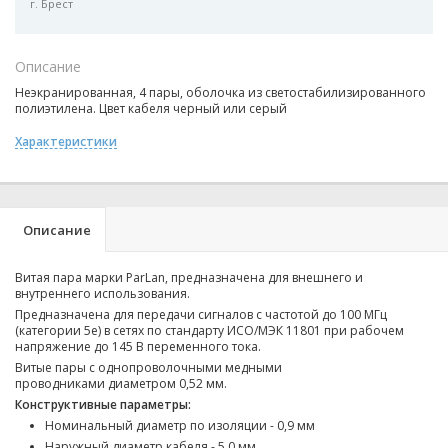
г. Брест
Описание
Неэкранированная, 4 пары, оболочка из светостабилизированного
полиэтилена. Цвет кабеля черный или серый
Характеристики
Описание
Витая пара марки ParLan, предназначена для внешнего и
внутреннего использования.
Предназначена для передачи сигналов с частотой до 100 МГц
(категории 5e) в сетях по стандарту ИСО/МЭК 11801 при рабочем
напряжение до 145 В переменного тока.
Витые пары с однопроволочными медными
проводниками диаметром 0,52 мм.
Конструктивные параметры:
Номинальный диаметр по изоляции - 0,9 мм
Наружный диаметр кабеля - 5,0 мм