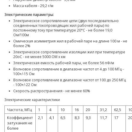
Масса кабеля - 29,2 г/м
Электрические параметры:
Электрическое сопротивление цепи (двух последовательно
соединенных токопроводящих жил рабочей пары) по
постоянному току при температуре 20°С - не более 19,0
Ом/100м
Омическая асимметрия жил в рабочей паре на длине 100 м - не
более 2%
Электрическое сопротивление изоляции жил при температуре
20оС - не менее 5000 ОМ х км
Электрическая емкость рабочей пары, не более 56 пФ/м
Волновое сопротивление в диапазоне частот от 4 до 100 МГц -
100+/-15 Ом
Волновое сопротивление
в диапазоне частот от 100 до 250 МГц
- 100+/-22 Ом
Скорость распространения - не менее 60%
Электрические характеристики
Частота, МГц
1
4
10
16
20
31,2
62,5
1
Коэффициент
2,1
4,1
6,5
8,3
9,3
11,7
17
2
затухания не
более