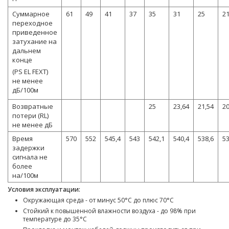
Суммарное
61
49
41
37
35
31
25
2
переходное
приведенное
затухание на
дальнем
конце
(PS EL FEXT)
не менее
дБ/100м
Возвратные
25
23,64
21,54
20
потери (RL)
не менее дБ
Время
570
552
545,4
543
542,1
540,4
538,6
53
задержки
сигнала не
более
на/100м
Условия эксплуатации:
Окружающая среда - от минус 50°С до плюс 70
°
С
Стойкий к повышенной влажности воздуха - до 98% при
температуре до 35
°
С