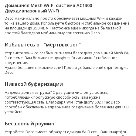
Домашняя Mesh Wi-Fi система AC1300
Двухдиапазонный Wi-Fi
Deco максимально просто обеспечивает мощный Wi-Fi в каждой
точке вашего дома. Используйте быстрое и стабильное соединение
на площади до 350 кв. м. Настройка ещё никогда не была такой
простой благодаря мобильному приложению Deco.
Избавьтесь от "мёртвых зон"
Устраните зоны со слабым сигналом благодаря домашней Mesh Wi-
Fi системе. Вам больше не придётся "выискивать" стабильное
соединение.
Нужно большее покрытие сети? Просто добавьте ещё один модуль
Deco.
Никакой буферизации
Надоела долгая загрузка? С растущим числом устройств,
потребляющих пропускную способность, вам нужна
соответствующая сеть. Благодаря Wi-Fi стандарту 802.11ac Deco
способен обеспечить непрерывное соединение более чем для 100
устройств.
Бесшовный роуминг
Устройства Deco вместе образуют единую Wi-Fi сеть. Ваш смартфон