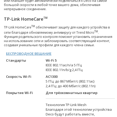
или планшет будет автоматически подключаться к Deco на самой
большой скорости в любой точке вашего дома, обеспечивая
непрерывное соединение.
TP-Link HomeCare
TM
TM
TP-Link HomeCare
обеспечивает защиту для каждого устройства в
TM
сети благодаря обновляемому антивирусу от Trend Micro
.
Функция родительского контроля поможет установить ограничения
на использование сети и заблокировать соответствующий контент,
создавая уникальные профили для каждого члена семьи.
БЕСПРОВОДНОЕ ВЕЩАНИЕ
Стандарты
Wi-Fi 5
IEEE 802.11ac/n/a 5 ГГц
IEEE 802.11n/b/g 2,4 ГГц
Скорость Wi-Fi
AC1300
5 ГГц: до 867 Мбит/с (802.11ac)
2,4 ГГц: до 400 Мбит/с (802.11n)
Покрытие Wi-Fi
Для трёхкомнатных квартир
Технология TP-Link Mesh
Благодаря этой технологии устройства
Deco будут работать вместе,