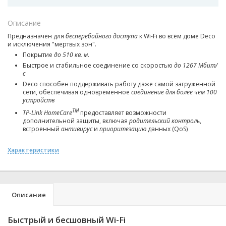
Описание
Предназначен для
бесперебойного
доступа
к Wi-Fi во всём доме Deco
и исключения "мертвых зон".
Покрытие
до 510 кв. м
.
Быстрое и стабильное соединение со скоростью
до 1267 Мбит/
с
Deco способен поддерживать работу даже самой загруженной
сети, обеспечивая одновременное
соединение для более чем 100
устройств
TM
TP-Link HomeCare
предоставляет возможности
дополнительной защиты, включая
родительский контроль
,
встроенный
антивирус
и
приоритезацию
данных (QoS)
Характеристики
Описание
Быстрый и бесшовный Wi-Fi