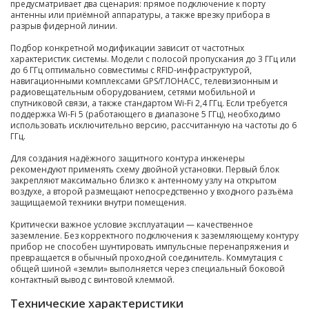
предусматривает два сценария: прямое подключение к порту
антенны или приёмной аппаратуры, а также врезку прибора в
разрыв фидерной линии.
Подбор конкретной модификации зависит от частотных
характеристик системы. Модели с полосой пропускания до 3 ГГц или
до 6 ГГц оптимально совместимы с RFID-инфраструктурой,
навигационными комплексами GPS/ГЛОНАСС, телевизионным и
радиовещательным оборудованием, сетями мобильной и
спутниковой связи, а также стандартом Wi-Fi 2,4 ГГц. Если требуется
поддержка Wi-Fi 5 (работающего в диапазоне 5 ГГц), необходимо
использовать исключительно версию, рассчитанную на частоты до 6
ГГц.
Для создания надёжного защитного контура инженеры
рекомендуют применять схему двойной установки. Первый блок
закрепляют максимально близко к антенному узлу на открытом
воздухе, а второй размещают непосредственно у входного разъёма
защищаемой техники внутри помещения.
Критически важное условие эксплуатации — качественное
заземление. Без корректного подключения к заземляющему контуру
прибор не способен шунтировать импульсные перенапряжения и
превращается в обычный проходной соединитель. Коммутация с
общей шиной «земли» выполняется через специальный боковой
контактный вывод с винтовой клеммой.
Технические характеристики