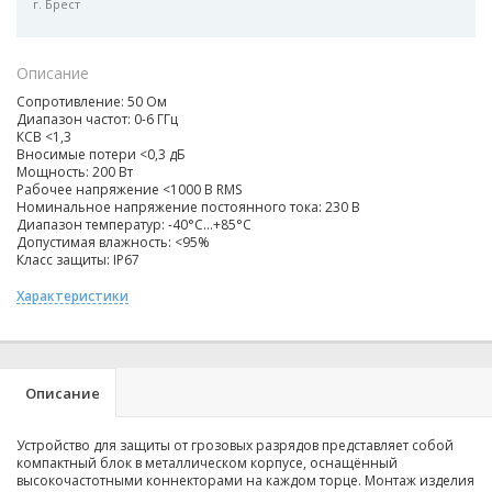
г. Брест
Описание
Сопротивление: 50 Ом
Диапазон частот: 0-6 ГГц
КСВ <1,3
Вносимые потери <0,3 дБ
Мощность: 200 Вт
Рабочее напряжение <1000 В RMS
Номинальное напряжение постоянного тока: 230 В
Диапазон температур:
-40°C...+85°C
Допустимая влажность: <95%
Класс защиты: IP67
Характеристики
Описание
Устройство для защиты от грозовых разрядов представляет собой
компактный блок в металлическом корпусе, оснащённый
высокочастотными коннекторами на каждом торце. Монтаж изделия