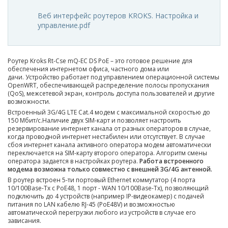
Веб интерфейс роутеров KROKS. Настройка и
управление.pdf
Роутер Kroks Rt-Cse mQ-EC DS PoE – это готовое решение для
обеспечения интернетом офиса, частного дома или
дачи.
Устройство работает под управлением операционной системы
OpenWRT, обеспечивающей распределение полосы пропускания
(QoS), межсетевой экран, контроль доступа пользователей и другие
возможности.
Встроенный 3G/4G LTE Cat.4 модем с максимальной скоростью до
150 Мбит/c.Наличие двух SIM-карт и позволяет настроить
резервирование интернет канала от разных операторов в случае,
когда проводной интернет нестабилен или отсутствует. В случае
сбоя интернет канала активного оператора модем автоматически
переключается на SIM-карту второго оператора. Алгоритм смены
оператора задается в настройках роутера.
Работа встроенного
модема возможна только совместно с внешней 3G/4G антенной.
В роутер встроен 5-ти портовый Ethernet коммутатор (4 порта
10/100Base-Tx с PoE48, 1 порт - WAN 10/100Base-Tx), позволяющий
подключить до 4 устройств (например IP-видеокамер) с подачей
питания по LAN кабелю RJ-45 (PoE48V) и возможностью
автоматической перегрузки любого из устройств в случае его
зависания.