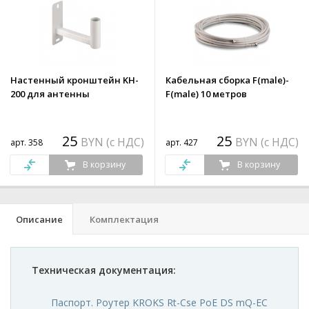
Настенный кронштейн KH-
Кабельная сборка F(male)-
200 для антенны
F(male) 10 метров
25
25
BYN (с НДС)
BYN (с НДС)
арт. 358
арт. 427
В корзину
В корзину
Описание
Комплектация
Техническая документация:
Паспорт. Роутер KROKS Rt-Cse PoE DS mQ-EC