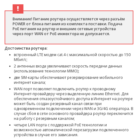
Внимание! Питание роутера осуществляется через разъём
POWER от блока питания из комплекта поставки. Подача
PoE питания на роутер и внешние сетевые устройства
через порт WAN от PoE-инжектора не допускается.
Достоинства роутера:
встроенный LTE модем cat.4 с
максимальной скоростью до 150
Мбит/c;
2 антенных входа увеличивают скорость передачи данных
(использование технологии MIMO);
две SIM-карты обеспечивают резервирование мобильного
интернет канала;
WAN порт позволяет подключить роутер к проводному
Интернет-провайдеру через выделенную линию Ethernet. Для
обеспечения отказоустойчивого доступа в Интернет на роутере
может быть создан резервный канал связи при
одновременном подключении через WAN и 3G/4G оператора. В
случае сбоя в сети основного провайдера роутер переключится
на работу с резервным каналом;
четыре LAN порта с поддержкой PoE технологии и
возможностью автоматической перезагрузки подключенного
устройства в случае его зависания.