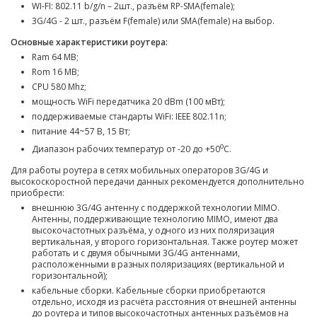
WI-FI: 802.11 b/g/n – 2шт., разъём RP-SMA(female);
3G/4G - 2 шт., разъём F(female) или SMA(female) на выбор.
Основные характеристики роутера:
Ram 64 MB;
Rom 16
MB;
CPU 580 Mhz;
мощность WiFi передатчика 20 dBm (100 мВт);
поддерживаемые стандарты WiFi: IEEE 802.11n;
питание 44~57 В, 15 Вт;
о
Диапазон рабочих температур от -20 до +50
С.
Для работы роутера в сетях мобильных операторов 3G/4G и
высокоскоростной передачи данных рекомендуется дополнительно
приобрести:
внешнюю 3G/4G антенну с поддержкой технологии MIMO.
Антенны, поддерживающие технологию MIMO, имеют два
высокочастотных разъёма, у одного из них поляризация
вертикальная, у второго горизонтальная. Также роутер может
работать и с двумя обычными 3G/4G антеннами,
расположенными в разных поляризациях (вертикальной и
горизонтальной);
кабельные сборки. Кабельные сборки приобретаются
отдельно, исходя из расчёта расстояния от внешней антенны
до роутера и типов высокочастотных антенных разъёмов на