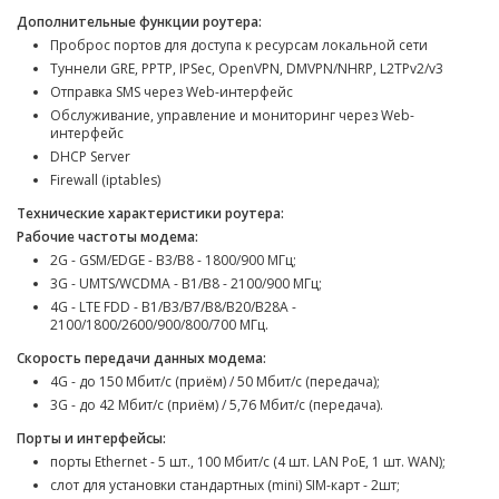
Дополнительные функции роутера:
Проброс портов для доступа к ресурсам локальной сети
Туннели GRE, PPTP, IPSec, OpenVPN, DMVPN/NHRP, L2TPv2/v3
Отправка SMS через Web-интерфейс
Обслуживание, управление и мониторинг через Web-
интерфейс
DHСP Server
Firewall (iptables)
Технические характеристики роутера:
Рабочие частоты модема:
2G - GSM/EDGE - В3/В8 - 1800/900 МГц;
3G - UMTS/WCDMA - B1/B8 - 2100/900 МГц;
4G - LTE FDD - B1/B3/B7/B8/B20/B28A -
2100/1800/2600/900/800/700 МГц.
Скорость передачи данных модема:
4G - до 150 Мбит/с (приём) / 50 Мбит/с (передача);
3G - до 42 Мбит/с (приём) / 5,76 Мбит/с (передача).
Порты и интерфейсы:
порты Ethernet - 5 шт., 100 Мбит/с (4 шт. LAN PoE, 1 шт. WAN);
слот для установки стандартных (mini) SIM-карт - 2шт;