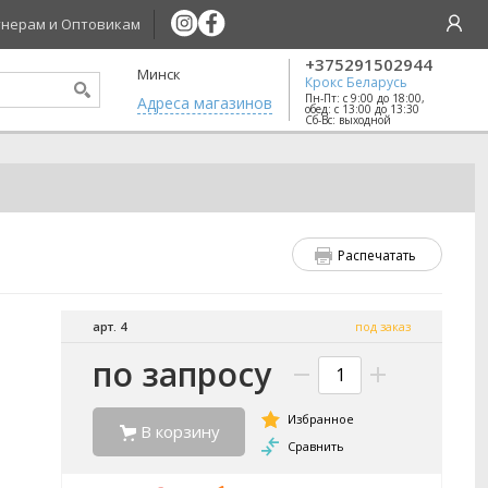
нерам и Оптовикам
+375291502944
Минск
Крокс Беларусь
Пн-Пт: с 9:00 до 18:00,
Aдреса магазинов
обед: с 13:00 до 13:30
Сб-Вс: выходной
Распечатать
арт. 4
под заказ
по запросу
В корзину