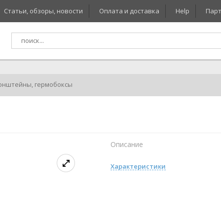
Статьи, обзоры, новости
Оплата и доставка
Help
Парт
онштейны, гермобоксы
Описание
Характеристики